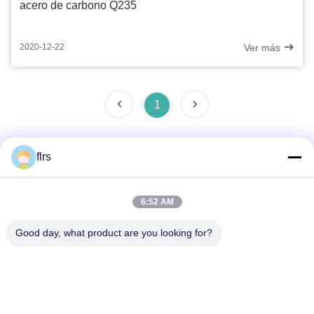
acero de carbono Q235
Ver más
2020-12-22
1
flrs
Contacto rápido
6:52 AM
Dirección
Good day, what product are you looking for?
Avenida del eurasiático No.3939., distrito ecológico de
Chanba, Xi'an, China
Teléfono
86-29-86613868