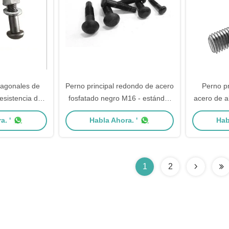
xagonales de
Perno principal redondo de acero
Perno pr
esistencia del
fosfatado negro M16 - estándar
acero de al
de la arandela
del hex. de carbono de M30 JIS
metal
a. '
Habla Ahora. '
Hab
structuras de
o
1
2