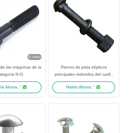
El video
 de las máquinas de la
Pernos de pista elípticos
ategoría N.O.
principales redondos del cuello
del estruendo 5903 - 1 del perno
la Ahora. '
Habla Ahora. '
de los pescados del carril ASME
B18.10