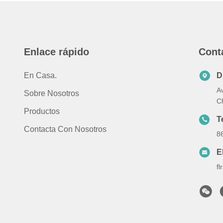
Enlace rápido
Cont
En Casa.
D
Av
Sobre Nosotros
C
Productos
T
Contacta Con Nosotros
8
E
f