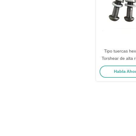
Tipo tuercas he
Torshear de alta r
perno y sistemas 
Habla Ahor
plana para las e
acer