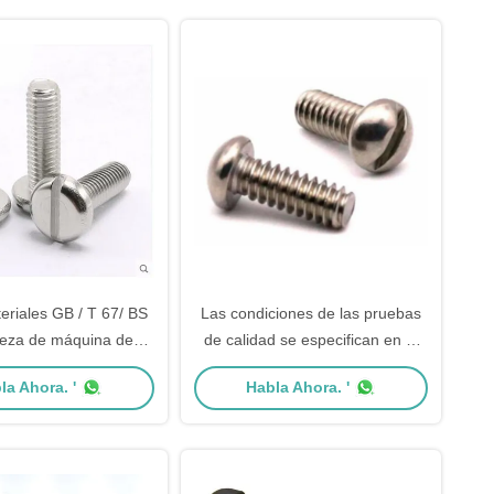
eriales GB / T 67/ BS
Las condiciones de las pruebas
eza de máquina de
de calidad se especifican en el
la con rosca BSW
anexo I.6.3/QJ2837 Cerrojo de
la Ahora. '
Habla Ahora. '
cabeza redonda con ranuras /
tornillo mecánico con cobertura
completa del hilo