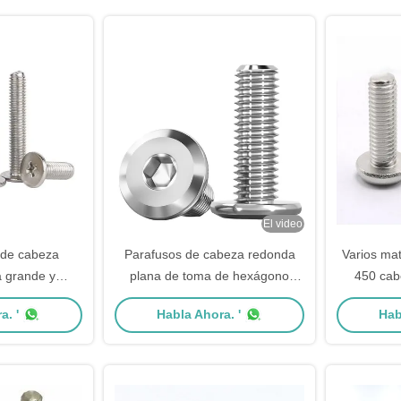
El video
 de cabeza
Parafusos de cabeza redonda
Varios mat
 grande y
plana de toma de hexágono
450 cab
ada
grande
cacero
a. '
Habla Ahora. '
Hab