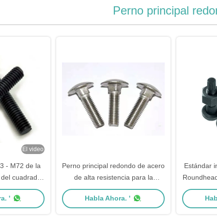
Perno principal red
El video
 - M72 de la
Perno principal redondo de acero
Estándar in
 del cuadrado
de alta resistencia para la
Roundhead 
 superficie
máquina/la industria del
carbono/
a. '
Habla Ahora. '
Hab
plateada
automóvil mecánicas