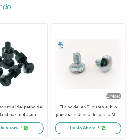
ondo
El video
dustrial del perno del
El cinc del ANSI plateó el hilo
del hex. del acero de
principal redondo del perno M20
no estándar opcional
BSW del cuello del cuadrado
la Ahora. '
Habla Ahora. '