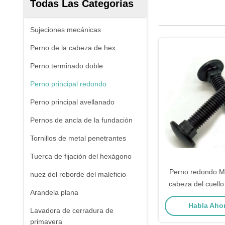
Todas Las Categorías
Sujeciones mecánicas
Perno de la cabeza de hex.
Perno terminado doble
Perno principal redondo
Perno principal avellanado
Pernos de ancla de la fundación
Tornillos de metal penetrantes
Tuerca de fijación del hexágono
Perno redondo M3
nuez del reborde del maleficio
cabeza del cuello
Arandela plana
con el llano/la
Habla Ahor
negra/cinc 
Lavadora de cerradura de
primavera