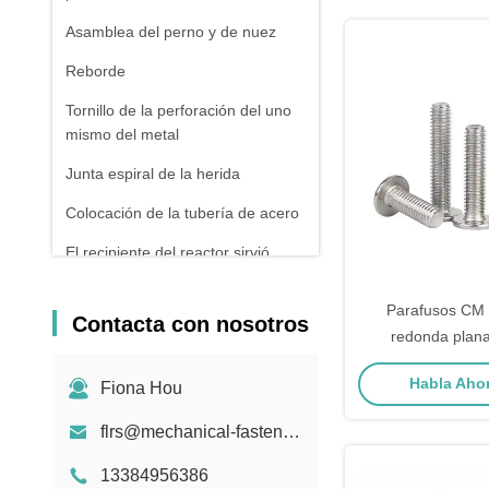
Asamblea del perno y de nuez
Reborde
Tornillo de la perforación del uno
mismo del metal
Junta espiral de la herida
Colocación de la tubería de acero
El recipiente del reactor sirvió
extremos
Parafusos CM
Tubería de acero inconsútil
Contacta con nosotros
redonda plana
galvanizada
recort
Forja y bastidor
Habla Ahor
Fiona Hou
Resorte de presión
flrs@mechanical-fasteners.com
13384956386