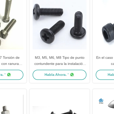
7 Torsión de
M3, M5, M6, M8 Tipo de punto
En el caso
 con ranuras
contundente para la instalación
c
no derecha e
de paneles solares
a. '
Habla Ahora. '
Hab
ial