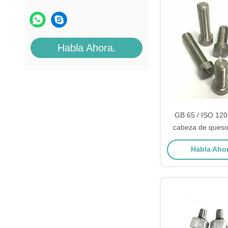
Habla Ahora.
GB 65 / ISO 120
cabeza de queso
para hilo de ma
Habla Ahor
industr