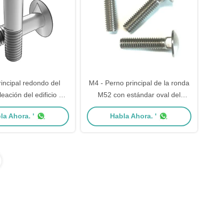
incipal redondo del
M4 - Perno principal de la ronda
eación del edificio del
M52 con estándar oval del
 del hilo de BSW
estruendo/de JIS/de las BS/del
la Ahora. '
Habla Ahora. '
ANSI del cuello