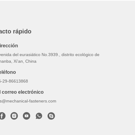
acto rápido
irección
enida del eurasiático No.3939., distrito ecológico de
hanba, Xi'an, China
eléfono
6-29-86613868
l correo electrónico
lrs@mechanical-fasteners.com