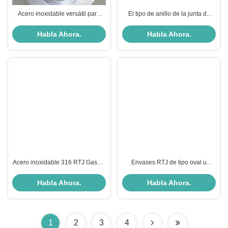
Acero inoxidable versátil para
El tipo de anillo de la junta de
diversas aplicaciones
juntas para ASME B16.5 Clase
estándar 1500 de presión
Habla Ahora.
Habla Ahora.
nominal de la brida
Acero inoxidable 316 RTJ Gasket
Envases RTJ de tipo oval u
BX154 según la norma ASME
octogonal para las industrias
B16.20
petrolífera y petroquímica
Habla Ahora.
Habla Ahora.
1
2
3
4