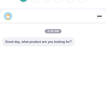
flrs
Contacto rápido
9:38 AM
Dirección
Good day, what product are you looking for?
Avenida del eurasiático No.3939., distrito ecológico de
Chanba, Xi'an, China
Teléfono
86-29-86613868
El correo electrónico
flrs@mechanical-fasteners.com
Política de privacidad
|
Mapa del Sitio
| China es buena. Calidad