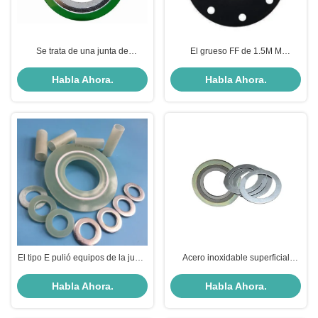
Se trata de una junta de
El grueso FF de 1.5M M
hexagonal.
ensancha junta plana de Asme
B16.21 para el reborde del RF
Habla Ahora.
Habla Ahora.
El tipo E pulió equipos de la junta
Acero inoxidable superficial
del aislamiento del reborde G10
herido espiral metálico del llano
del 1/2” tuerce en espiral junta
de la junta con el llenador
Habla Ahora.
Habla Ahora.
herida