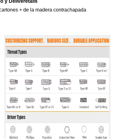
 y Deliveretails
 cartones + de la madera contrachapada