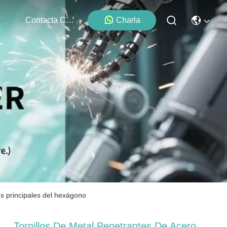
Contacta Con Nosotros
Charla
os
s
es principales del hexágono
Tornillos De Metal Penetrantes De Acero