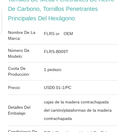
De Carbono, Tornillos Penetrantes
Principales Del Hexágono
Nombre De La
FLRS or OEM
Marca:
Número De
FLRS-B009T
Modelo:
Cuota De
1 pedazo
Producción:
Precio:
USD0.01-1/PC
cajas de la madera contrachapada
Detalles Del
del cartón/plataformas de la madera
Embalaje:
contrachapada
Condiciones De