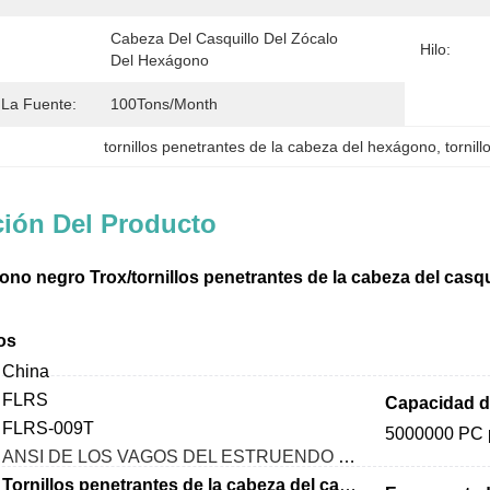
Cabeza Del Casquillo Del Zócalo 
Hilo:
Del Hexágono
La Fuente:
100Tons/Month
tornillos penetrantes de la cabeza del hexágono
, 
tornil
ción Del Producto
no negro Trox/tornillos penetrantes de la cabeza del casqu
os
China
FLRS
Capacidad de
FLRS-009T
5000000 PC 
ANSI DE LOS VAGOS DEL ESTRUENDO GB ISO JIS
Tornillos penetrantes de la cabeza del casquillo del zócalo del hex.