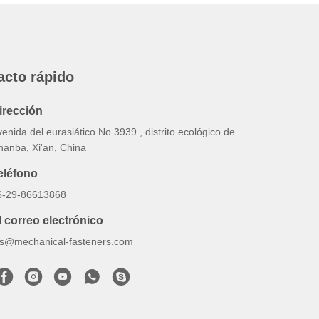
acto rápido
irección
enida del eurasiático No.3939., distrito ecológico de
hanba, Xi'an, China
eléfono
6-29-86613868
l correo electrónico
lrs@mechanical-fasteners.com