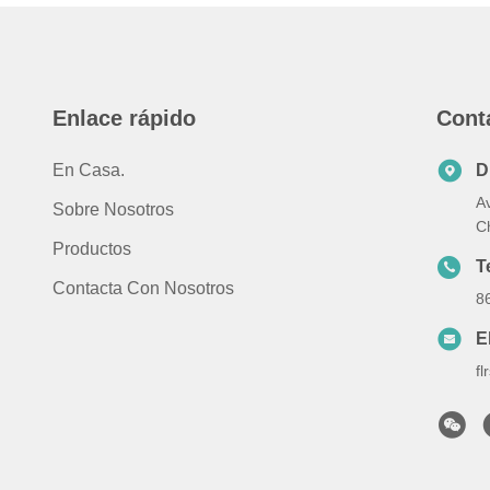
Enlace rápido
Cont
En Casa.
D
Av
Sobre Nosotros
C
Productos
T
Contacta Con Nosotros
8
E
f