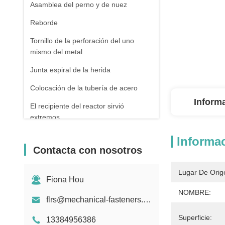
Asamblea del perno y de nuez
Reborde
Tornillo de la perforación del uno
mismo del metal
Junta espiral de la herida
Colocación de la tubería de acero
Inform
El recipiente del reactor sirvió
extremos
Tubería de acero inconsútil
Informac
galvanizada
Contacta con nosotros
Forja y bastidor
Lugar De Orig
Fiona Hou
Resorte de presión
NOMBRE:
flrs@mechanical-fasteners.com
Superficie:
13384956386