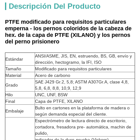
Descripción Del Producto
PTFE modificado para requisitos particulares
emperna - los pernos coloridos de la cabeza de
hex. de la capa de PTFE (XILANO) y los pernos
del perno prisionero
ANSI/ASME, JIS, EN, estruendo, BS, GB, envío y
Estándar
dirección, hectogramo, la IFI, ISO
Tamaño
Modificado para requisitos particulares
Material
Acero de carbono
SAE J429 Gr.2, 5,8; ASTM A307Gr.A, clase 4,8,
Grado
5,8, 6,8, 8,8, 10,9, 12,9
Hilo
UNC, UNF, BSW
Final
Capa de PTFE, XILANO
Bulto en cartones en la plataforma de madera o
Embalaje
según demanda especial del cliente.
Espectrómetro de lectura directo de escritorio,
cortadora, fresadora pre- automática, machin de
pulido,
indicador de la duro-prueba (Vickers),