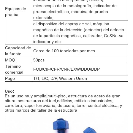
microscopio de la metalografía, indicador de
Equipos de
grueso electrolítico, máquina de prueba
prueba
extensible,
el dispositivo del espray de sal, máquina
magnética de la detección (detector) del defecto
de la partícula magnética, calibrador, Go&No-va
indicador y etc.
Capacidad de
Cerca de 100 toneladas por mes
la fuente
MOQ
50pcs
Término
FOB/CIF/CFR/CNF/EXW/DDU/DDP
comercial
Pago
T/T, L/C, D/P, Western Union
Uso:
Es un uso muy amplio
,
multi-piso, estructura de acero de gran
altura, s
estructuras del teel,
edificios, edificios industriales,
carretera, vapor ferroviario, de acero, torre, central eléctrica, y
otros marcos del taller de la estructura