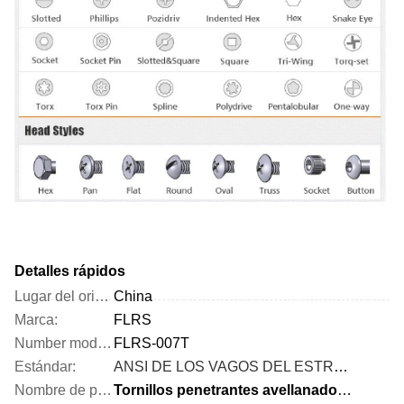
Detalles rápidos
Lugar del origen:
China
Marca:
FLRS
Number modelo:
FLRS-007T
Estándar:
ANSI DE LOS VAGOS DEL ESTRUENDO GB ISO JIS
Nombre de producto:
Tornillos penetrantes avellanados aumentados ahuecados cruz de la cabeza