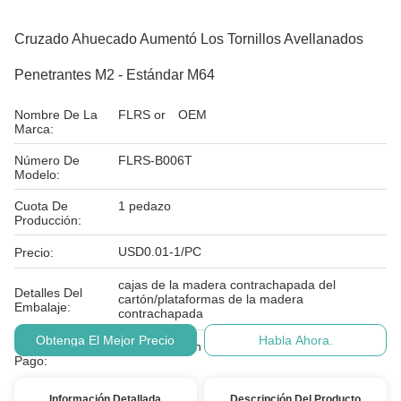
Cruzado Ahuecado Aumentó Los Tornillos Avellanados
Penetrantes M2 - Estándar M64
Nombre De La
FLRS or OEM
Marca:
Número De
FLRS-B006T
Modelo:
Cuota De
1 pedazo
Producción:
USD0.01-1/PC
Precio:
cajas de la madera contrachapada del
Detalles Del
cartón/plataformas de la madera
Embalaje:
contrachapada
Obtenga El Mejor Precio
Habla Ahora.
Condiciones De
T/T, L/C, unión occidental, PayPal
Pago:
Información Detallada
Descripción Del Producto