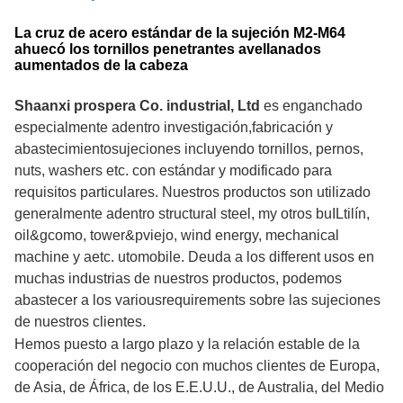
La cruz de acero estándar de la sujeción M2-M64
ahuecó los tornillos penetrantes avellanados
aumentados de la cabeza
Shaanxi prospera Co. industrial, Ltd
es
enganchado
especialmente adentro
investigación
,
fabricación
y
abastecimiento
sujeciones incluyendo
tornillos, pernos,
n
uts,
w
ashers
etc. con estándar y modificado para
requisitos particulares. Nuestros productos son
utilizado
generalmente adentro
s
tructural
s
teel
, m
y otros
b
u
IL
tilín
,
o
il&
g
como
, t
ower&
p
viejo
, w
ind
e
nergy
, m
echanical
m
achine
y a
etc. utomobile.
Deuda a los di
fferent
uso
s en
muchas industrias
de nuestros productos, podemos
abastecer a los variousrequirements sobre las sujeciones
de nuestros clientes.
Hemos puesto a largo plazo y la relación estable de la
cooperación del negocio con muchos clientes de Europa,
de Asia, de África, de los E.E.U.U., de Australia, del Medio