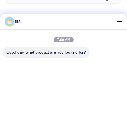
flrs
Contacto rápido
7:06 AM
Dirección
Good day, what product are you looking for?
Avenida del eurasiático No.3939., distrito ecológico de
Chanba, Xi'an, China
Teléfono
86-29-86613868
El correo electrónico
flrs@mechanical-fasteners.com