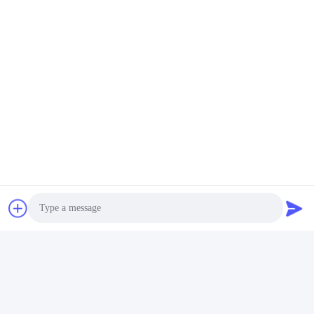
Las Etiquetas:
Tuerca Ciega Del Hexágono
Tuerca De Fijación Del Metal
Tuerca De Fijación Del Maleficio
Contacto rápido
Dirección
Avenida del eurasiático No.3939., distrito ecológico de
Chanba, Xi'an, China
Teléfono
86-29-86613868
Photo
El correo electrónico