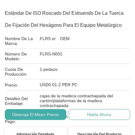
Estándar De ISO Roscado Del Estruendo De La Tuerca
De Fijación Del Hexágono Para El Equipo Metalúrgico
Nombre De La
FLRS or OEM
Marca:
Número De
FLRS-N001
Modelo:
Cuota De
1 pedazo
Producción:
USD0.01-2 PER PC
Precio:
cajas de la madera contrachapada del
Detalles Del
cartón/plataformas de la madera
Embalaje:
contrachapada
Obtenga El Mejor Precio
Habla Ahora.
Condiciones De
T/T, L/C, unión occidental, PayPal
Pago:
Información Detallada
Descripción Del Producto