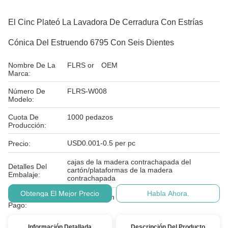
El Cinc Plateó La Lavadora De Cerradura Con Estrías
Cónica Del Estruendo 6795 Con Seis Dientes
Nombre De La
FLRS or OEM
Marca:
Número De
FLRS-W008
Modelo:
Cuota De
1000 pedazos
Producción:
USD0.001-0.5 per pc
Precio:
cajas de la madera contrachapada del
Detalles Del
cartón/plataformas de la madera
Embalaje:
contrachapada
Obtenga El Mejor Precio
Habla Ahora.
Condiciones De
T/T, L/C, unión occidental, PayPal
Pago:
Información Detallada
Descripción Del Producto