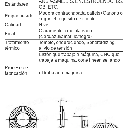
ANSI/ASME, JIS, EN, ESTRUENDO, BS,
Estándares
GB, ETC.
Madera contrachapada pallets+Cartons o
Empaquetado:
según el requisito de cliente
Calidad
Nivel
Claramente, cinc plateado
Final
(claro/azul/amarillo/negro)
Tratamiento
Temple, endureciendo, Spheroidizing,
térmico
alivio de tensión
Listón que trabaja a máquina, CNC que
trabaja a máquina, corte linear, sellando
Proceso de
el trabajar a máquina
fabricación