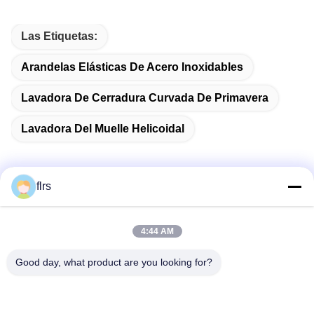
Las Etiquetas:
Arandelas Elásticas De Acero Inoxidables
Lavadora De Cerradura Curvada De Primavera
Lavadora Del Muelle Helicoidal
flrs
Contacto rápido
4:44 AM
Dirección
Good day, what product are you looking for?
Avenida del eurasiático No.3939., distrito ecológico de
Chanba, Xi'an, China
Teléfono