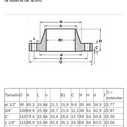
la tubería de acero
S =
Tamaño
D
K
L
n
B1
C
N
H
d
f
estándar.
el 1/2”
90
60,3
15,9
4
21,3
15,8
9,6
30
46
34,9
2
2,77
3/4"
100
69,9
15,9
4
26,7
21,0
11,2
38
51
42,9
2
2,87
1"
110
79,4
15,9
4
33,4
26,6
12,7
49
54
50,8
2
3,38
1 1/4"
115
88,9
15,9
4
42,4
35,3
14,3
59
56
63,5
2
3,56