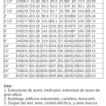
1 1/2”
125
98,4
15,9
4
48,3
40,9
15,9
65
60
73,0
2
3,68
2"
150
120,7
19,1
4
60,3
52,5
17,5
78
62
92,1
2
3,91
2 1/2”
180
139,7
19,1
4
73,0
62,7
20,7
90
68
104,8
2
5,16
3"
190
152,4
19,1
4
88,9
77,9
22,3
108
68
127,0
2
5,49
3 1/2”
215
177,8
19,1
8
101,6
90,1
22,3
122
70
139,7
2
5,74
4"
230
190,5
19,1
8
114,3
102,3
22,3
135
75
157,2
2
6,02
5"
255
215,9
22,2
8
141,3
128,2
22,3
164
87
185,7
2
6,55
6"
280
241,3
22,2
8
168,3
154,1
23,9
192
87
215,9
2
7,11
8"
345
298,5
22,2
8
219,1
202,7
27,0
246
100
269,9
2
8,18
10"
405
362,0
25,4
12
273,0
254,5
28,6
305
100
323,8
2
9,27
12"
485
431,8
25,4
12
323,8
304,7
30,2
365
113
381,0
2
9,53
14"
535
476,3
28,6
12
355,6
336,5
33,4
400
125
412,8
2
9,53
16"
595
539,8
28,6
16
406,4
387,3
35,0
457
125
469,9
2
9,53
18"
635
577,9
31,8
16
457,0
437,9
38,1
505
138
533,4
2
9,53
20"
700
635,0
31,8
20
508,0
488,9
41,3
559
143
584,2
2
9,53
24"
815
749,3
34,9
20
610,0
590,9
46,1
663
151
692,2
2
9,53
Uso:
1.
Estructuras de acero, multi-piso, estructura de acero de
gran altura
2.
B
uildings, edificios industriales, carretera, ferrocarril,
3.
S
vapor del teel, torre, central eléctrica, y otros marcos