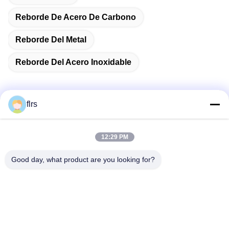
Reborde De Acero De Carbono
Reborde Del Metal
Reborde Del Acero Inoxidable
flrs
Contacto rápido
12:29 PM
Dirección
Good day, what product are you looking for?
Avenida del eurasiático No.3939., distrito ecológico de
Chanba, Xi'an, China
Teléfono
86-29-86613868
El correo electrónico