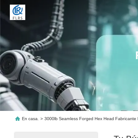
En casa.
>
3000lb Seamless Forged Hex Head Fabricante 