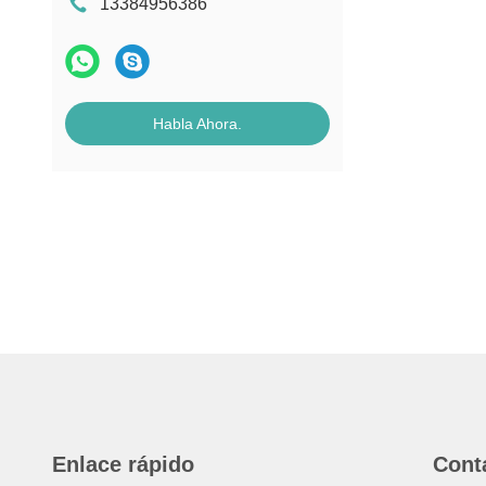
13384956386
Habla Ahora.
Enlace rápido
Cont