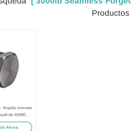
squeda
[ 3000lb Seamless Forged
Productos
. forjada roscada
nsútil de ASME
6.11
la Ahora.