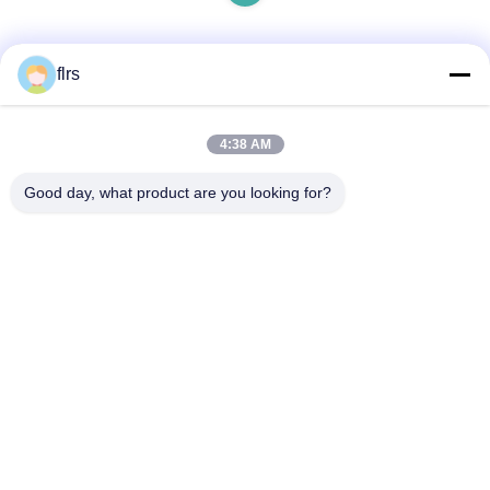
flrs
Contacto rápido
4:38 AM
Dirección
Good day, what product are you looking for?
Avenida del eurasiático No.3939., distrito ecológico de
Chanba, Xi'an, China
Teléfono
86-29-86613868
El correo electrónico
flrs@mechanical-fasteners.com
Política de privacidad
|
Mapa del Sitio
| China es buena. Calidad