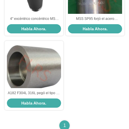
4" excéntrico concéntrico MSS
MSS SP95 forjó el acero
SP95 forjó fitttings forjados
inoxidable excéntrico A182
Habla Ahora.
Habla Ahora.
entrerrosca estampada de la
F304/304L de la entrerrosca del
tubería de acero
tubo del macho de estampar
A182 F304L 316L pegó el tipo de
soldadura clase de acero
Habla Ahora.
inoxidable forjada 3000 del
acoplamiento completo
1