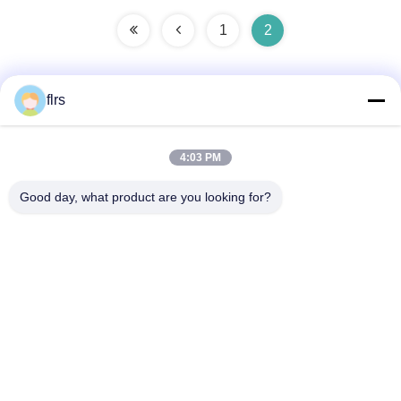
zócalo
1
2
flrs
Contacto rápido
4:03 PM
Dirección
Good day, what product are you looking for?
Avenida del eurasiático No.3939., distrito ecológico de
Chanba, Xi'an, China
Teléfono
86-29-86613868
El correo electrónico
flrs@mechanical-fasteners.com