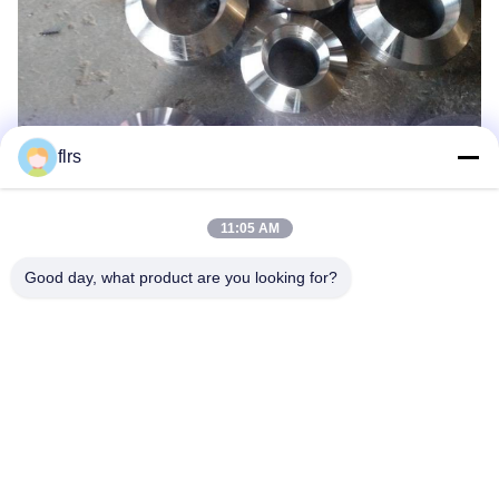
flrs
11:05 AM
Good day, what product are you looking for?
Las Etiquetas:
MSS SP95 Forjó La Entrerrosca Estampada
Cabeza De Hex. Forjada Inconsútil 3000LB
4" Entrerrosca Estampada Forjada