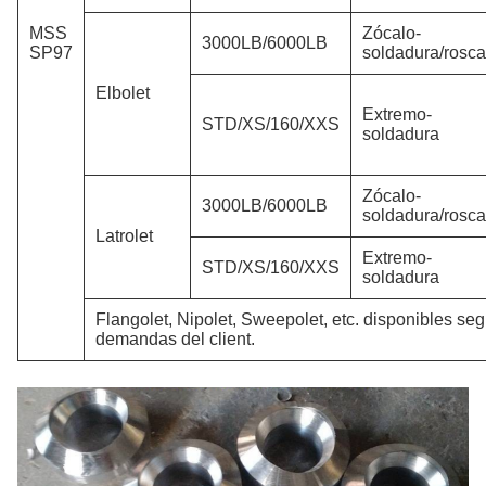
MSS
Zócalo-
3000LB/6000LB
SP97
soldadura/rosc
Elbolet
Extremo-
STD/XS/160/XXS
soldadura
Zócalo-
3000LB/6000LB
soldadura/rosc
Latrolet
Extremo-
STD/XS/160/XXS
soldadura
Flangolet, Nipolet, Sweepolet, etc. disponibles se
demandas del client.