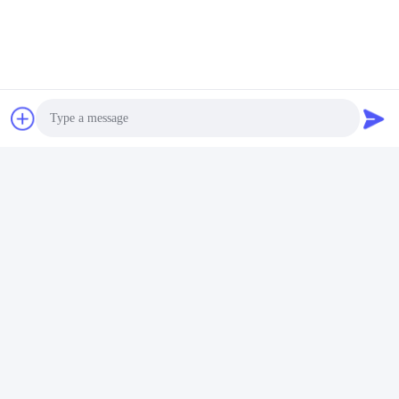
Contacto rápido
Dirección
Avenida del eurasiático No.3939., distrito ecológico de
Chanba, Xi'an, China
Teléfono
86-29-86613868
Photo
El correo electrónico
Video Call
flrs@mechanical-fasteners.com
Audio Call
Política de privacidad
|
Mapa del Sitio
| China es buena. Calidad
Sujeciones mecánicas Proveedor. Derecho de autor 2020-2026