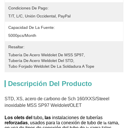
Condiciones De Pago:
T/T, L/C, Unión Occidental, PayPal
Capacidad De La Fuente:
5000pcs/Month
Resaltar:
Tubería De Acero Weldolet De MSS SP97
, 
Tubería De Acero Weldolet Del STD
, 
Tubo Forjado Weldolet De La Soldadura A Tope
Descripción Del Producto
STD, XS, acero de carbono de Sch 160/XXS/Steeel
inoxidable MSS SP97 Weldolet/OLET
Los olets del
tubo
, las
instalaciones de tuberías
reforzadas
, usados para la conexión de tubo de
rama,
la
en vez de tipos de conexión del tubo de
rama tales